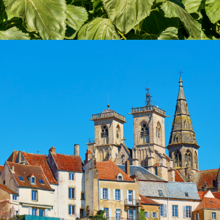
- 10
000
2
M
10
000+
2
M
SPECIFICEER