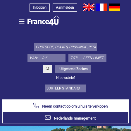
Inloggen
Aanmelden
Kies
type
object
hier:
VAN:
TOT:
Appartement
Specificeer
x
Alles
Uitgebreid Zoeken
selecteren
Nieuwsbrief
Appartement
Loft-
atelier
Duplex
Neem contact op om u huis te verkopen
Penthouse
Nederlands management
Huis