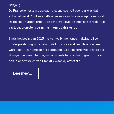
Bonjour,
Slaapkamers:
De Franse lentes zijn doorgaans levendig, en dit voorjaar was dat
extra het geval. April was zelfs onze succesvolste verkoopmaand ooit.
De dalende hypotheekrente en een heroplevende interesse in regionale
1-2
vastgoedprojecten spelen hierin een duidelijke rol.
3-5
Sinds het begin van 2025 merken we binnen onze makelaardij een
duidelijke stijging in de belangstelling voor karaktervolle en oudere
6-
woningen, met name op het platteland. Dit geldt zeker voor regio’s als
10
Bourgondië, waar charme, rust en ruimte hand in hand gaan – maar
ook in andere delen van Frankrijk waar wij actief zijn.
10+
SPECIFICEER
Lees meer...
Omgeving:
SPECIFICEER
Staat
van
onderhoud: