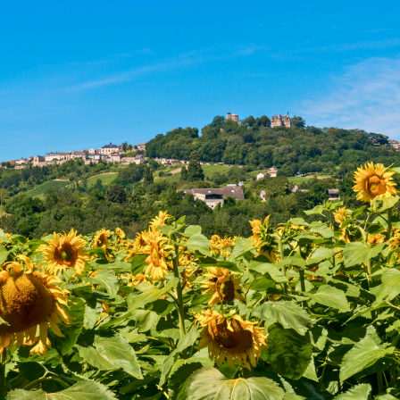
SPECIFICEER
Land
oppervlakte
2
m
:
<
500
2
M
500
- 2
000
2
M
2
000
- 5
000
2
M
5
000