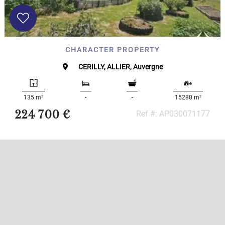
CHARACTER PROPERTY
CERILLY, ALLIER, Auvergne
2
2
135 m
-
-
15280 m
224 700 €
Ref #: AP030071177