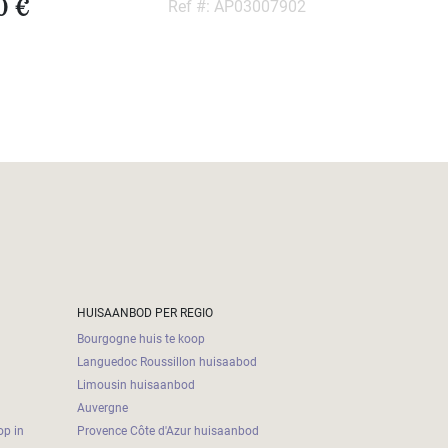
0 €
Ref #: AP03007902
HUISAANBOD PER REGIO
Bourgogne huis te koop
Languedoc Roussillon huisaabod
Limousin huisaanbod
Auvergne
op in
Provence Côte d'Azur huisaanbod