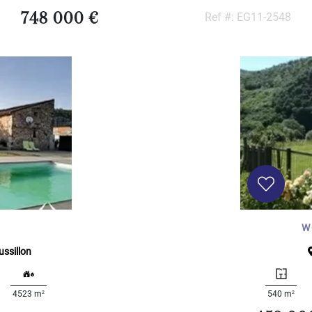
748 000 €
Ref #: EG11-2548
W
ssillon
2
2
4523 m
540 m