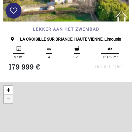
Specificeer
x
Alles
selecteren
Woonhuis
LEKKER AAN HET ZWEMBAD
Bungalow,
Huis op 1
LA CROISILLE SUR BRIANCE, HAUTE VIENNE, Limousin
level
Dorpshuis
Herenhuis
2
2
97 m
4
2
15169 m
Cottage
179 999 €
Ref #: Li1061
Authentiek
stenen
huis
+
Modern
huis
−
Chalet
Huis met
gastverblijf
MEER
...