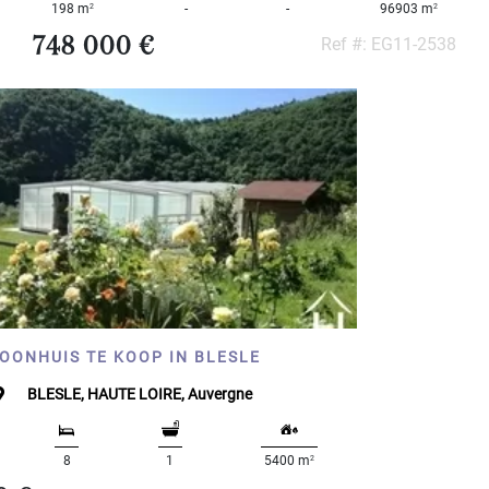
2
2
198 m
-
-
96903 m
748 000 €
Ref #: EG11-2538
OONHUIS TE KOOP IN BLESLE
BLESLE, HAUTE LOIRE, Auvergne
2
8
1
5400 m