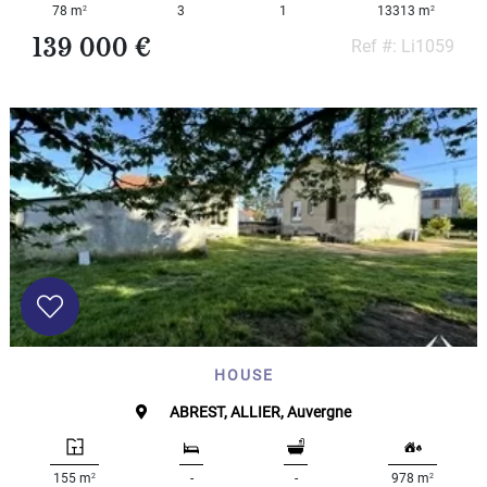
2
2
78 m
3
1
13313 m
- 10
000
139 000 €
Ref #: Li1059
2
M
10
000+
2
M
SPECIFICEER
HOUSE
ABREST, ALLIER, Auvergne
2
2
155 m
-
-
978 m