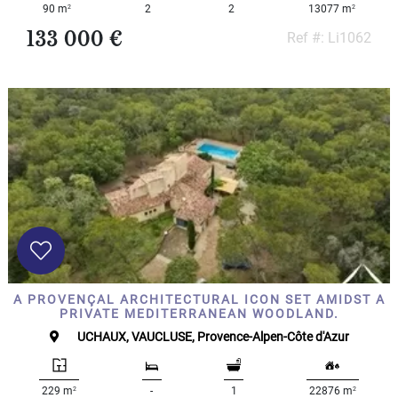
2
2
90 m
2
2
13077 m
133 000 €
Ref #: Li1062
A PROVENÇAL ARCHITECTURAL ICON SET AMIDST A
PRIVATE MEDITERRANEAN WOODLAND.
UCHAUX, VAUCLUSE, Provence-Alpen-Côte d'Azur
2
2
229 m
-
1
22876 m