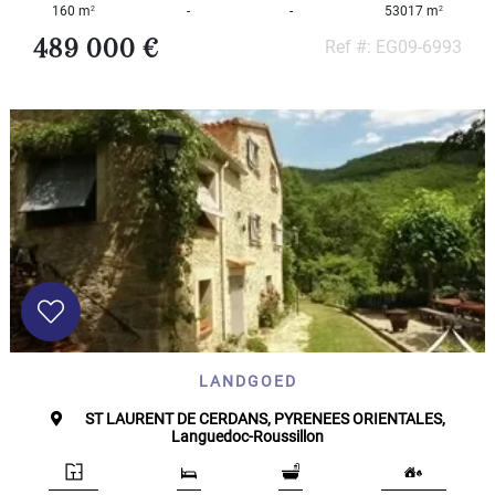
2
2
160 m
-
-
53017 m
489 000 €
Ref #: EG09-6993
LANDGOED
ST LAURENT DE CERDANS, PYRENEES ORIENTALES,
Languedoc-Roussillon