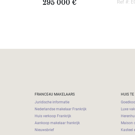
295 000 €
Ref #: 
FRANCE4U MAKELAARS
HUIS TE
Juridische informatie
Goedkoop
Nederlandse makelaar Frankrijk
Luxe vak
Huis verkoop Frankrijk
Herenhui
Aankoop makelaar frankrijk
Maison d
Nieuwsbrief
Kasteel 