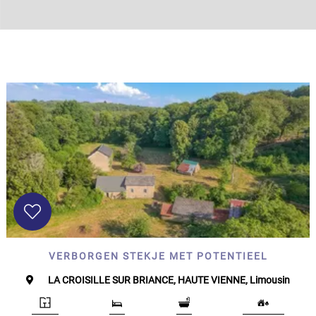
SPECIFICEER
Land
oppervlakte
2
m
:
<
500
2
M
500
- 2
000
2
M
2
000
- 5
VERBORGEN STEKJE MET POTENTIEEL
000
2
M
LA CROISILLE SUR BRIANCE, HAUTE VIENNE, Limousin
5
000