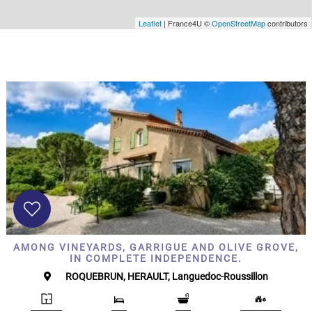
Leaflet
| France4U ©
OpenStreetMap
contributors
AMONG VINEYARDS, GARRIGUE AND OLIVE GROVE,
IN COMPLETE INDEPENDENCE.
ROQUEBRUN, HERAULT, Languedoc-Roussillon