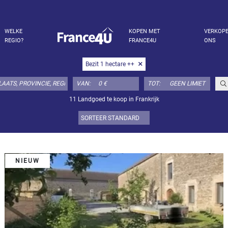
WELKE
KOPEN MET
VERKOP
REGIO?
FRANCE4U
ONS
Bezit 1 hectare ++
VAN:
TOT:
11 Landgoed te koop in Frankrijk
NIEUW