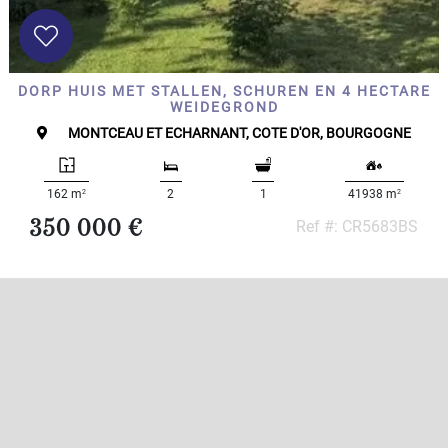
DORP HUIS MET STALLEN, SCHUREN EN 4 HECTARE
WEIDEGROND
MONTCEAU ET ECHARNANT, COTE D'OR, BOURGOGNE
2
2
162 m
2
1
41938 m
350 000 €
Ref #: CR5683BS