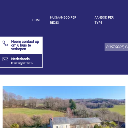
HUISAANBOD PER
AANBOD PER
HOME
REGIO
TYPE
Kies
type
Neem contact op
object
om u huis te
verkopen
hier:
Nederlands
Appartement
management
Specificeer
x
Alles
selecteren
Appartement
Loft-
atelier
Duplex
Penthouse
Huis