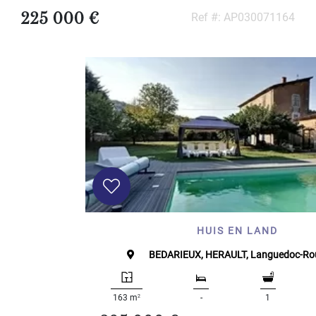
225 000 €
Ref #: AP030071164
HUIS EN LAND
BEDARIEUX, HERAULT, Languedoc-Rou
2
163 m
-
1