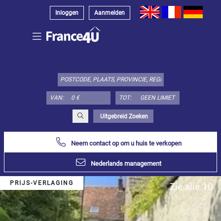
Inloggen
Aanmelden
Kies
type
object
hier:
VAN:
TOT:
Appartement
Specificeer
x
Alles
Uitgebreid Zoeken
selecteren
Neem contact op om u huis te verkopen
Appartement
Loft-
Nederlands management
atelier
Duplex
PRIJS-VERLAGING
Zie alle 10
Penthouse
Huis