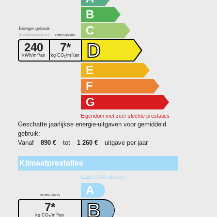
B
C
Energie gebruik
(hoofdenergiebron)
emissions
D
240
7*
2
3
kWh/m
/an
kg CO
/m
/an
2
E
F
G
Eigendom met zeer slechte prestaties
Geschatte jaarlijkse energie-uitgaven voor gemiddeld
gebruik:
Vanaf
890 €
tot
1 260 €
uitgave per jaar
Klimaatprestaties
Lage CO2-uitstoot
A
emissions
B
7*
3
kg CO
/m
/an
2