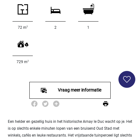
SPECIFICEER
Land
oppervlakte
2
m
:
2
72 m
2
1
<
500
2
M
2
729 m
500
- 2
000
2
M
Vraag meer informatie
2
000
- 5
000
2
M
Een helder en gezellig huis in het historische Arnay le Duc wacht op je. Het
is op slechts enkele minuten lopen van een bruisend Oud Stad met
5
winkels, cafés en leuke restaurants. Het vrijstaande tuinperceel ligt slechts
000