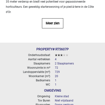
35 meter verderop en biedt veel potentieel voor gepassioneerde
- 10
horticulteurs. Een geweldig starterswoning of je pied-à-terre in de Côte
000
d'Or.
2
M
10
Meer zien
000+
2
M
SPECIFICEER
PROPERTY# RT5607P
Onderhoudsstaat
Aantal vertrekken
4
Slaapkamers
2 Slaapkamers
Woonruimte in m²
72
Landoppervlakte (m²)
729
Woonkamer (m²)
20
Badkamers
1
WC
1
OMGEVING
Omgeving
Kleine stad
Tov Buren
Niet vrijstaand
Pluspunten
Dorps centrum