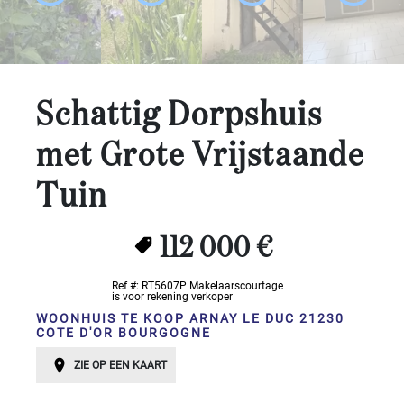
Slaapkamers:
1-2
Schattig Dorpshuis
3-5
met Grote Vrijstaande
6-
10
Tuin
10+
SPECIFICEER
112 000 €
Omgeving:
Ref #: RT5607P
Makelaarscourtage
is voor rekening verkoper
SPECIFICEER
WOONHUIS TE KOOP ARNAY LE DUC 21230
Staat
COTE D'OR BOURGOGNE
van
ZIE OP EEN KAART
onderhoud: