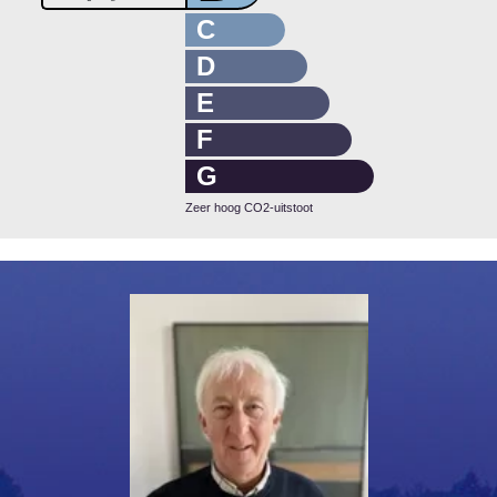
C
D
E
F
G
Zeer hoog CO2-uitstoot