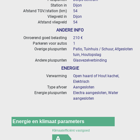
Station in
Dijon
Afstand TGV/station (km)
54
Vliegveld in
Dijon
Afstand vliegveld
54
ANDERE INFO
Onroerend goed belasting
210 €
Parkeren voor autos
1
Overige pluspunten
Patio, Tuinhuis / Schuur, Afgesloten
tuin, Houtopslag
Andere pluspunten
Glasvezelverbinding
ENERGIE
Verwarming
Open haard of Hout kachel,
Elektrisch
Type afvoer
Aangesloten
Energie pluspunten
Electra aangesloten, Water
aangesloten
Energie en klimaat parameters
Klimaatefficiënt vastgoed
A