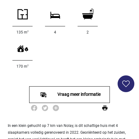
SPECIFICEER
Land
oppervlakte
2
m
:
2
135 m
4
2
<
500
2
M
2
170 m
500
- 2
000
2
M
Vraag meer informatie
2
000
- 5
000
2
M
In een klein gehucht op 7 km van Nolay, is dit schattige huis met 4
slaapkamers volledig gerenoveerd in 2022. Georiënteerd op het zuiden,
5
000