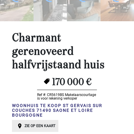
Slaapkamers:
1-2
Charmant
3-5
gerenoveerd
6-
10
halfvrijstaand huis
10+
SPECIFICEER
170 000 €
Omgeving:
Ref #: CR5619BS
Makelaarscourtage
is voor rekening verkoper
SPECIFICEER
WOONHUIS TE KOOP ST GERVAIS SUR
Staat
COUCHES 71490 SAONE ET LOIRE
BOURGOGNE
van
onderhoud:
ZIE OP EEN KAART