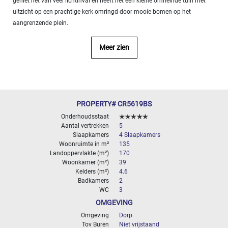
geniet het van veel lichtinval en heeft het een kleine omheinde tuin met
- 10
uitzicht op een prachtige kerk omringd door mooie bomen op het
000
aangrenzende plein.
2
M
Meer zien
10
000+
2
M
SPECIFICEER
PROPERTY# CR5619BS
Onderhoudsstaat
Aantal vertrekken
5
Slaapkamers
4 Slaapkamers
Woonruimte in m²
135
Landoppervlakte (m²)
170
Woonkamer (m²)
39
Kelders (m²)
4.6
Badkamers
2
WC
3
OMGEVING
Omgeving
Dorp
Tov Buren
Niet vrijstaand