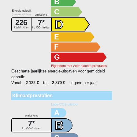
B
C
Energie gebruik
(hoofdenergiebron)
emissions
D
226
7*
2
3
kWh/m
/an
kg CO
/m
/an
2
E
F
G
Eigendom met zeer slechte prestaties
Geschatte jaarlijkse energie-uitgaven voor gemiddeld
gebruik:
Vanaf
2 122 €
tot
2 870 €
uitgave per jaar
Klimaatprestaties
Lage CO2-uitstoot
A
emissions
B
7*
3
kg CO
/m
/an
2