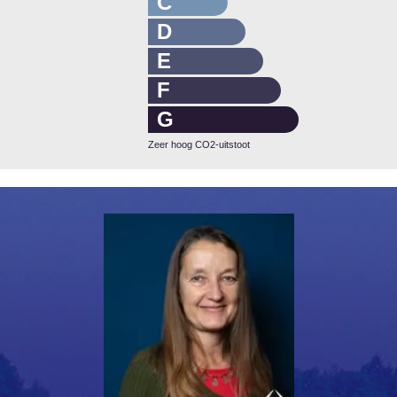
C
D
E
F
G
Zeer hoog CO2-uitstoot