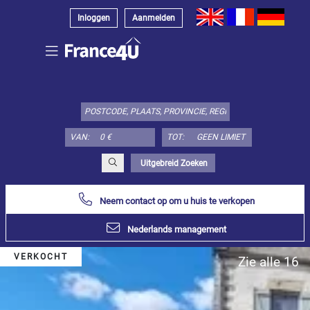
Inloggen
Aanmelden
Kies
type
object
hier:
VAN:
TOT:
Appartement
Specificeer
x
Alles
Uitgebreid Zoeken
selecteren
Neem contact op om u huis te verkopen
Appartement
Loft-
Nederlands management
atelier
Duplex
VERKOCHT
Zie alle 16
Penthouse
Huis