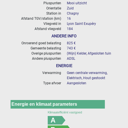
Pluspunten
Mooi uitzicht
Orientatie
Zuid
Station in
Chagny
Afstand TGV/station (km)
16
Vliegveld in
Lyon Saint Exupéry
Afstand vliegveld
184
ANDERE INFO
Onroerend goed belasting
825 €
Gemeente belasting
743 €
Overige pluspunten
(Wijn) Kelder, Afgesloten tuin
Andere pluspunten
ADSL
ENERGIE
Verwarming
Geen centrale verwarming,
Elektrisch, Hout gestookt
Type afvoer
Aangesloten
Energie en klimaat parameters
Klimaatefficiënt vastgoed
A