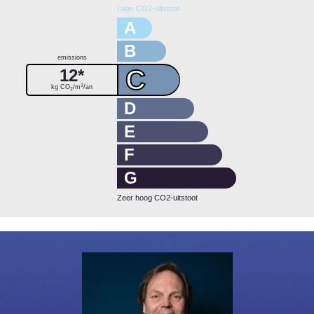
Lage CO2-uitstoot
A
B
emissions
C
12*
3
kg CO
/m
/an
2
D
E
F
G
Zeer hoog CO2-uitstoot