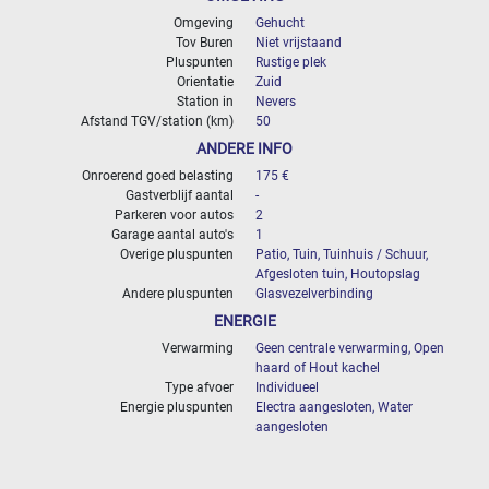
Omgeving
Gehucht
Tov Buren
Niet vrijstaand
Pluspunten
Rustige plek
Orientatie
Zuid
Station in
Nevers
Afstand TGV/station (km)
50
ANDERE INFO
Onroerend goed belasting
175 €
Gastverblijf aantal
-
Parkeren voor autos
2
Garage aantal auto's
1
Overige pluspunten
Patio, Tuin, Tuinhuis / Schuur,
Afgesloten tuin, Houtopslag
Andere pluspunten
Glasvezelverbinding
ENERGIE
Verwarming
Geen centrale verwarming, Open
haard of Hout kachel
Type afvoer
Individueel
Energie pluspunten
Electra aangesloten, Water
aangesloten