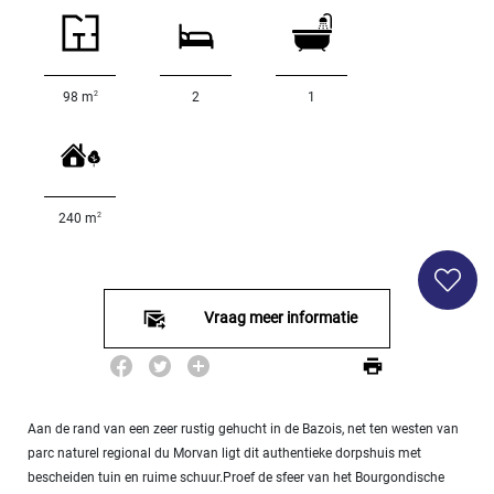
SPECIFICEER
Land
oppervlakte
2
m
:
2
98 m
2
1
<
500
2
M
2
240 m
500
- 2
000
2
M
Vraag meer informatie
2
000
- 5
000
2
M
Aan de rand van een zeer rustig gehucht in de Bazois, net ten westen van
parc naturel regional du Morvan ligt dit authentieke dorpshuis met
5
bescheiden tuin en ruime schuur.Proef de sfeer van het Bourgondische
000