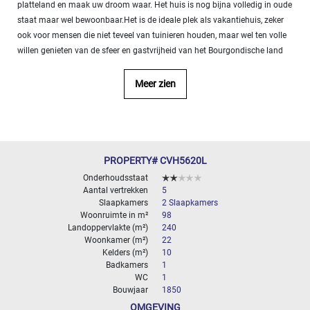
platteland en maak uw droom waar. Het huis is nog bijna volledig in oude
- 10
staat maar wel bewoonbaar.Het is de ideale plek als vakantiehuis, zeker
000
ook voor mensen die niet teveel van tuinieren houden, maar wel ten volle
2
M
willen genieten van de sfeer en gastvrijheid van het Bourgondische land
10
000+
Meer zien
2
M
SPECIFICEER
PROPERTY# CVH5620L
Onderhoudsstaat
Aantal vertrekken
5
Slaapkamers
2 Slaapkamers
Woonruimte in m²
98
Landoppervlakte (m²)
240
Woonkamer (m²)
22
Kelders (m²)
10
Badkamers
1
WC
1
Bouwjaar
1850
OMGEVING