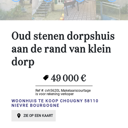
Slaapkamers:
1-2
Oud stenen dorpshuis
3-5
aan de rand van klein
6-
10
dorp
10+
SPECIFICEER
49 000 €
Omgeving:
Ref #: cvh5620L
Makelaarscourtage
is voor rekening verkoper
SPECIFICEER
WOONHUIS TE KOOP CHOUGNY 58110
Staat
NIEVRE BOURGOGNE
van
ZIE OP EEN KAART
onderhoud: