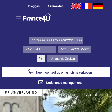
Inloggen
Aanmelden
Kies
type
object
hier:
VAN:
TOT:
Appartement
Specificeer
x
Alles
Uitgebreid Zoeken
selecteren
Neem contact op om u huis te verkopen
Appartement
Loft-
Nederlands management
atelier
Duplex
PRIJS-VERLAGING
Zie alle 15
Penthouse
Huis