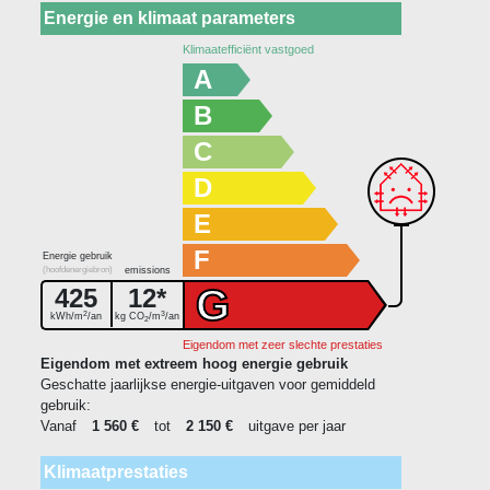
Energie en klimaat parameters
Klimaatefficiënt vastgoed
A
B
C
D
E
F
Energie gebruik
(hoofdenergiebron)
emissions
G
425
12*
2
3
kWh/m
/an
kg CO
/m
/an
2
Eigendom met zeer slechte prestaties
Eigendom met extreem hoog energie gebruik
Geschatte jaarlijkse energie-uitgaven voor gemiddeld
gebruik:
Vanaf
1 560 €
tot
2 150 €
uitgave per jaar
Klimaatprestaties