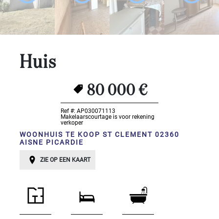
Slaapkamers:
1-2
Huis
3-5
80 000 €
6-
10
Ref #: AP030071113
Makelaarscourtage is voor rekening
10+
verkoper
SPECIFICEER
WOONHUIS TE KOOP ST CLEMENT 02360
AISNE PICARDIE
Omgeving:
ZIE OP EEN KAART
SPECIFICEER
Staat
van
onderhoud: