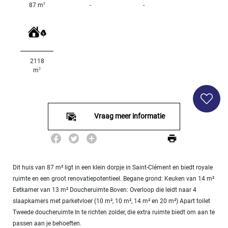
SPECIFICEER
2
87 m
-
-
Land
oppervlakte
2
m
:
2118
<
2
m
500
2
M
500
Vraag meer informatie
- 2
000
2
M
2
Dit huis van 87 m² ligt in een klein dorpje in Saint-Clément en biedt royale
000
- 5
ruimte en een groot renovatiepotentieel. Begane grond: Keuken van 14 m²
000
Eetkamer van 13 m² Doucheruimte Boven: Overloop die leidt naar 4
2
M
slaapkamers met parketvloer (10 m², 10 m², 14 m² en 20 m²) Apart toilet
Tweede doucheruimte In te richten zolder, die extra ruimte biedt om aan te
5
passen aan je behoeften.
000