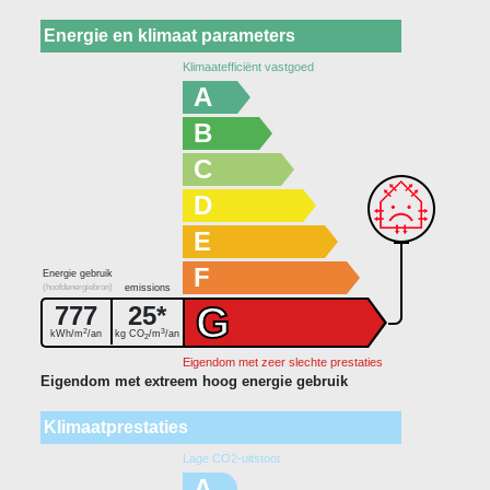
Energie en klimaat parameters
Klimaatefficiënt vastgoed
A
B
C
D
E
F
Energie gebruik
(hoofdenergiebron)
emissions
G
777
25*
2
3
kWh/m
/an
kg CO
/m
/an
2
Eigendom met zeer slechte prestaties
Eigendom met extreem hoog energie gebruik
Klimaatprestaties
Lage CO2-uitstoot
A