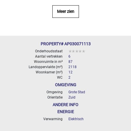
- 10
000
Meer zien
2
M
10
000+
2
M
PROPERTY# AP030071113
SPECIFICEER
Onderhoudsstaat
Aantal vertrekken
6
Woonruimte in m²
87
Landoppervlakte (m²)
2118
Woonkamer (m²)
12
WC
2
OMGEVING
Omgeving
Grote Stad
Orientatie
Zuid
ANDERE INFO
ENERGIE
Verwarming
Elektrisch