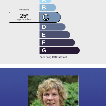
B
emissions
C
25*
3
kg CO
/m
/an
2
D
E
F
G
Zeer hoog CO2-uitstoot