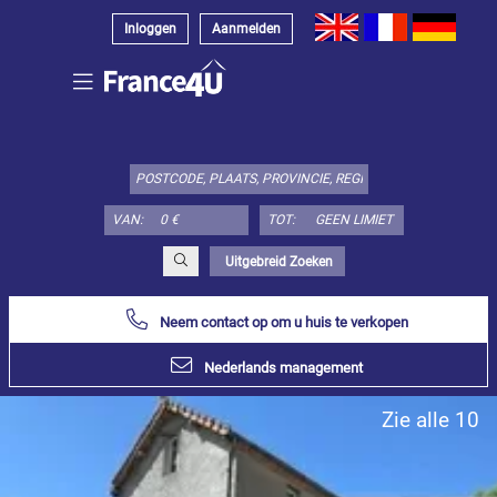
Inloggen
Aanmelden
Kies
type
object
hier:
VAN:
TOT:
Appartement
Specificeer
x
Alles
Uitgebreid Zoeken
selecteren
Neem contact op om u huis te verkopen
Appartement
Loft-
Nederlands management
atelier
Duplex
Zie alle 10
Penthouse
Huis