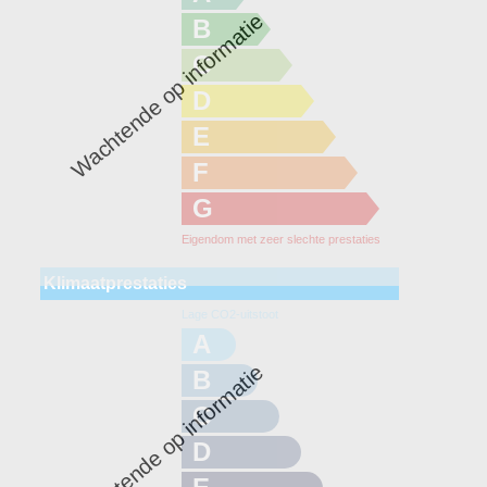
Wachtende op informatie
B
C
D
E
F
G
Eigendom met zeer slechte prestaties
Klimaatprestaties
Lage CO2-uitstoot
A
Wachtende op informatie
B
C
D