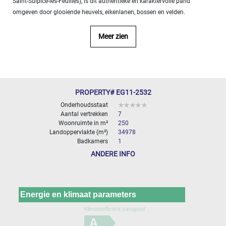
Saint-Sulpice-les-Feuilles), is dit authentieke en karaktervolle pand
- 10
omgeven door glooiende heuvels, eikenlanen, bossen en velden.
000
2
M
Meer zien
10
000+
2
M
SPECIFICEER
PROPERTY# EG11-2532
Onderhoudsstaat
Aantal vertrekken
7
Woonruimte in m²
250
Landoppervlakte (m²)
34978
Badkamers
1
ANDERE INFO
Energie en klimaat parameters
Klimaatefficiënt vastgoed
A