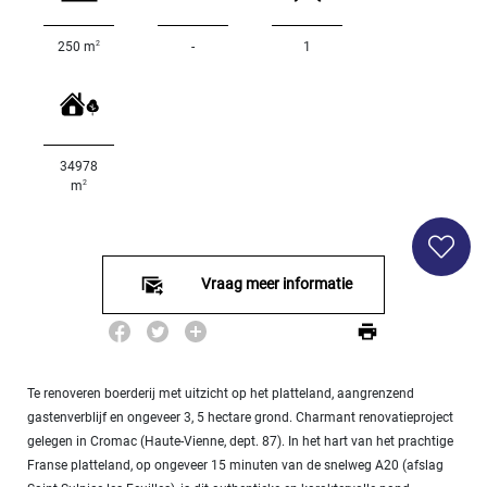
SPECIFICEER
Land
2
250 m
-
1
oppervlakte
2
m
:
<
34978
500
2
2
m
M
500
- 2
000
Vraag meer informatie
2
M
2
000
- 5
Te renoveren boerderij met uitzicht op het platteland, aangrenzend
000
2
gastenverblijf en ongeveer 3, 5 hectare grond. Charmant renovatieproject
M
gelegen in Cromac (Haute-Vienne, dept. 87). In het hart van het prachtige
Franse platteland, op ongeveer 15 minuten van de snelweg A20 (afslag
5
000