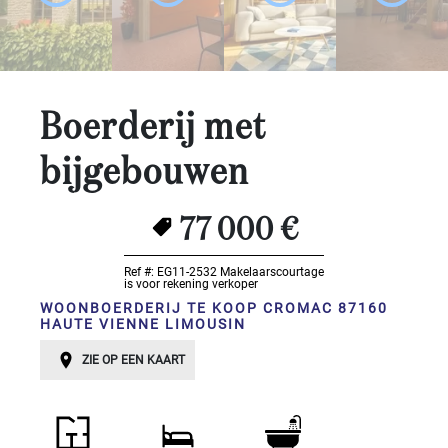
Slaapkamers:
1-2
Boerderij met
3-5
bijgebouwen
6-
10
77 000 €
10+
SPECIFICEER
Ref #: EG11-2532
Makelaarscourtage
is voor rekening verkoper
Omgeving:
WOONBOERDERIJ TE KOOP CROMAC 87160
HAUTE VIENNE LIMOUSIN
SPECIFICEER
ZIE OP EEN KAART
Staat
van
onderhoud: