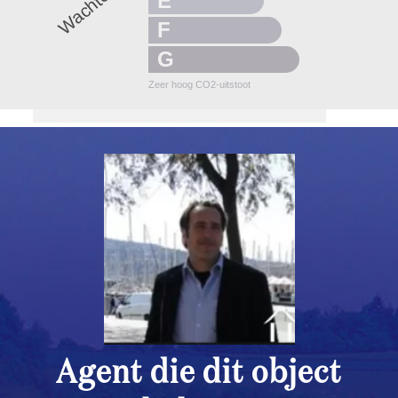
E
F
G
Zeer hoog CO2-uitstoot
Agent die dit object