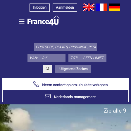
Inloggen
Aanmelden
Kies
type
object
hier:
VAN:
TOT:
Appartement
Specificeer
x
Alles
Uitgebreid Zoeken
selecteren
Neem contact op om u huis te verkopen
Appartement
Loft-
Nederlands management
atelier
Duplex
Zie alle 9
Penthouse
Huis