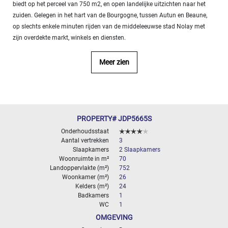
biedt op het perceel van 750 m2, en open landelijke uitzichten naar het
- 10
zuiden. Gelegen in het hart van de Bourgogne, tussen Autun en Beaune,
000
2
op slechts enkele minuten rijden van de middeleeuwse stad Nolay met
M
zijn overdekte markt, winkels en diensten.
10
000+
Meer zien
2
M
SPECIFICEER
PROPERTY# JDP5665S
Onderhoudsstaat
Aantal vertrekken
3
Slaapkamers
2 Slaapkamers
Woonruimte in m²
70
Landoppervlakte (m²)
752
Woonkamer (m²)
26
Kelders (m²)
24
Badkamers
1
WC
1
OMGEVING