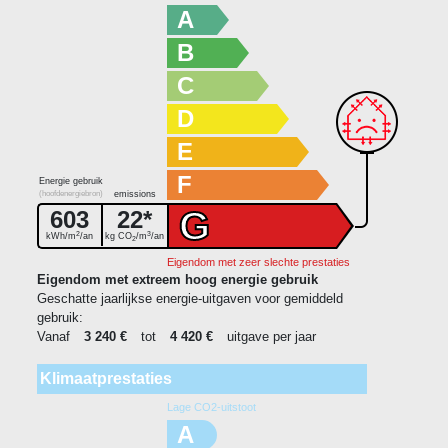
A
B
C
D
E
F
Energie gebruik
(hoofdenergiebron)
emissions
G
603
22*
2
3
kWh/m
/an
kg CO
/m
/an
2
Eigendom met zeer slechte prestaties
Eigendom met extreem hoog energie gebruik
Geschatte jaarlijkse energie-uitgaven voor gemiddeld
gebruik:
Vanaf
3 240 €
tot
4 420 €
uitgave per jaar
Klimaatprestaties
Lage CO2-uitstoot
A