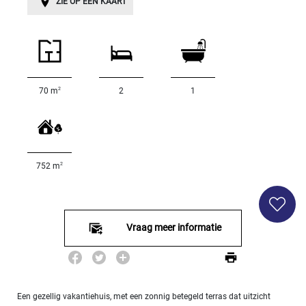
SPECIFICEER
ZIE OP EEN KAART
Land
oppervlakte
2
m
:
2
70 m
2
1
<
500
2
M
500
- 2
2
752 m
000
2
M
2
000
Vraag meer informatie
- 5
000
2
M
5
Een gezellig vakantiehuis, met een zonnig betegeld terras dat uitzicht
000