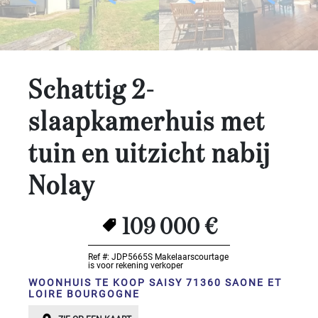
Slaapkamers:
1-2
Schattig 2-
3-5
slaapkamerhuis met
6-
10
tuin en uitzicht nabij
10+
Nolay
SPECIFICEER
Omgeving:
109 000 €
SPECIFICEER
Ref #: JDP5665S
Makelaarscourtage
Staat
is voor rekening verkoper
van
WOONHUIS TE KOOP SAISY 71360 SAONE ET
onderhoud:
LOIRE BOURGOGNE