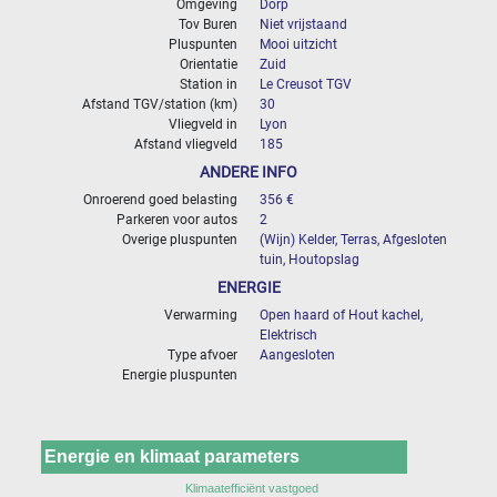
Omgeving
Dorp
Tov Buren
Niet vrijstaand
Pluspunten
Mooi uitzicht
Orientatie
Zuid
Station in
Le Creusot TGV
Afstand TGV/station (km)
30
Vliegveld in
Lyon
Afstand vliegveld
185
ANDERE INFO
Onroerend goed belasting
356 €
Parkeren voor autos
2
Overige pluspunten
(Wijn) Kelder, Terras, Afgesloten
tuin, Houtopslag
ENERGIE
Verwarming
Open haard of Hout kachel,
Elektrisch
Type afvoer
Aangesloten
Energie pluspunten
Energie en klimaat parameters
Klimaatefficiënt vastgoed