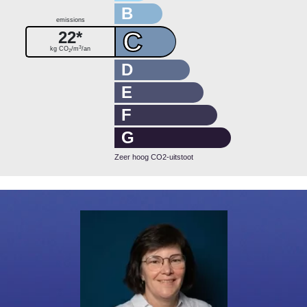
B
emissions
C
22*
3
kg CO
/m
/an
2
D
E
F
G
Zeer hoog CO2-uitstoot