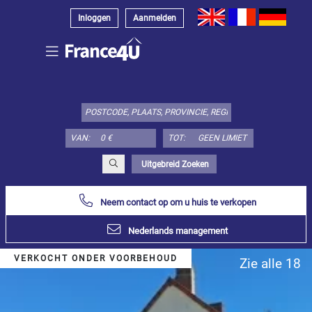
Inloggen
Aanmelden
Kies
type
object
hier:
VAN:
TOT:
Appartement
Specificeer
x
Alles
Uitgebreid Zoeken
selecteren
Neem contact op om u huis te verkopen
Appartement
Loft-
Nederlands management
atelier
Duplex
VERKOCHT ONDER VOORBEHOUD
Zie alle 18
Penthouse
Huis