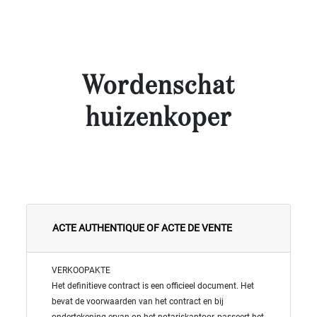
- 10
000
2
M
10
Wordenschat
000+
2
M
huizenkoper
SPECIFICEER
ACTE AUTHENTIQUE OF ACTE DE VENTE
VERKOOPAKTE
Het definitieve contract is een officieel document. Het
bevat de voorwaarden van het contract en bij
ondertekening ervan op het notariskantoor, passeert het