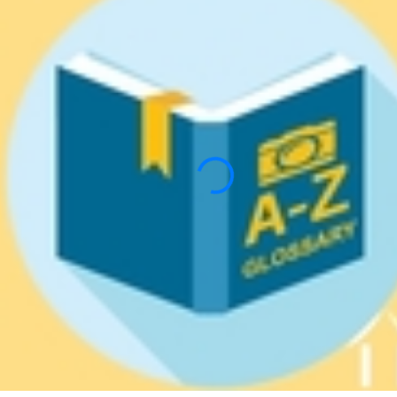
Slaapkamers:
1-2
3-5
6-
10
10+
SPECIFICEER
Omgeving:
SPECIFICEER
Staat
van
onderhoud: