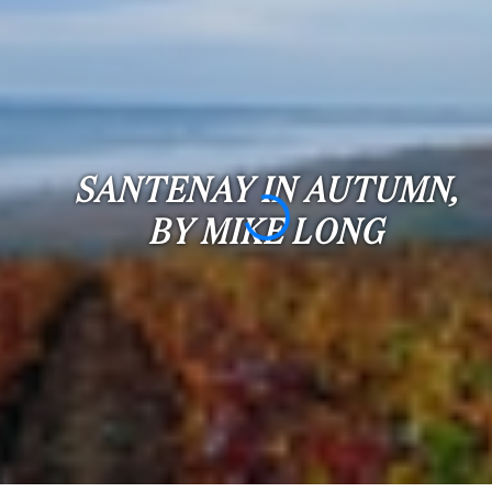
Slaapkamers:
1-2
3-5
SANTENAY IN AUTUMN,
6-
10
BY MIKE LONG
10+
SPECIFICEER
Omgeving:
SPECIFICEER
Staat
van
onderhoud: