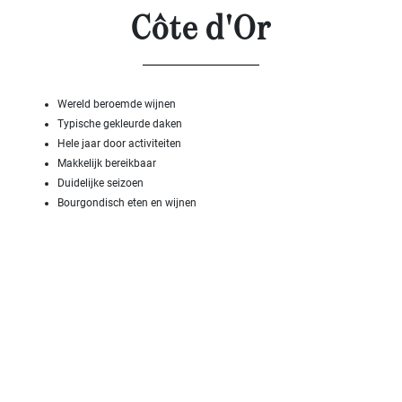
SPECIFICEER
Côte d'Or
Land
oppervlakte
2
m
:
Wereld beroemde wijnen
<
Typische gekleurde daken
500
Hele jaar door activiteiten
2
M
Makkelijk bereikbaar
Duidelijke seizoen
500
Bourgondisch eten en wijnen
- 2
000
2
M
2
000
- 5
000
2
M
5
000