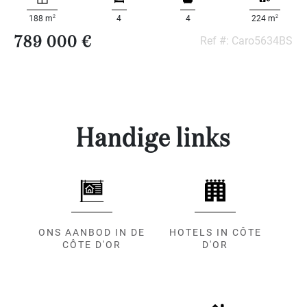
2
2
188 m
4
4
224 m
789 000 €
Ref #: Caro5634BS
Handige links
ONS AANBOD IN DE
HOTELS IN CÔTE
CÔTE D'OR
D'OR