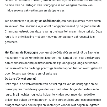
de zetel van de Hertogen van Bourgogne, is een aangename mix van
middeleeuwse vakwerkhuizen en stadpaleisjes.
Ten noorden van Dijon ligt de
Châtillonnais
, een bosrijke streek met vlakten
en valleien. Mousserende wijn wordt hier geproduceerd op de grens met de
Champagnestreek, dus deze is van grote kwaliteit maar minder prijzig. Deze
regio is in ontwikkeling met een nieuw nationaal park dat recentelijk is
gecreëerd.
Het Kanaal de Bourgogne
doorkruist de Côte d'Or en verbindt de Saone in
het zuiden met de Yonne in het Noorden. Het kanaal trekt veel pleziervaart
aan en fietsers dankzij de fietspaden die zijn aangelegd langs het kanaal.
Een ware attractie die langs prachtige landschappeb leidt en wordt gebruikt
door fietsers, wandelaars en rollerskaters
De Cote d’Or wat voor u?
Deze regio is de welvarendste van de vier regio’s van de Bourgogne en de
huizenprijzen rond de wijngaarden wijn beduidend hoger dan elders in de
regio. Er zijn echter nog leuke huizen te vinden voor meer dan redelijke
prijzen net buiten de wijngaarden. Kleine dorpshuisjes voor een bescheiden
budget maar ook boerderijen en kasteeltjes voor de wat hogere budgetten.