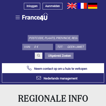
Inloggen
Aanmelden
Kies
type
object
hier:
VAN:
TOT:
Appartement
Specificeer
x
Alles
Uitgebreid Zoeken
selecteren
Neem contact op om u huis te verkopen
Appartement
Loft-
Nederlands management
atelier
Duplex
Penthouse
REGIONALE INFO
Huis