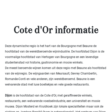
- 10
000
2
M
10
Cote d'Or informatie
000+
2
M
SPECIFICEER
Deze dynamische regio is het hart van de Bourgogne met Beaune de
hoofdstad van de wereldberoemde wijnindustrie. De hoofdstad Dijon is de
voormalige hoofdstad van Hertogen van Bourgogne en een levendige
studentenstad vol historie, gastronomie en mooie winkels.
De meest beroemde wijnen komen uit deze regio met Beaune als hoofdstad
van de wijnregio. De wijngaarden van Meursault, Gevrey Chambertin,
Romanée-Conti en vele anderen, zijn wereldberoemd. Beaune is een
welvarende stad met luxe boetiekjes en vele goede restaurants.
Dijon
is de hoofdstad van de Cote d’Or, met geraffineerde winkels,
restaurants, een welvarende voedselindustrie, een universiteit en mooie
musea. Dijon Mosterd en Kruidkoek zijn lokale specialiteiten maar ook de
slakken en Jambon Persillé (ham in peterseliegelei). Het centrum van Dijon,