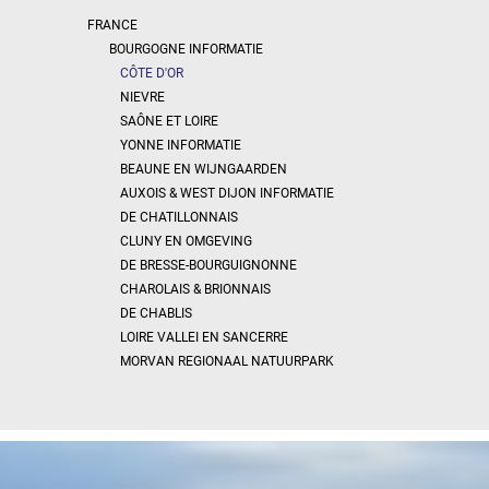
Specificeer
x
Alles
FRANCE
selecteren
BOURGOGNE INFORMATIE
CÔTE D'OR
Woonhuis
NIEVRE
Bungalow,
SAÔNE ET LOIRE
Huis op 1
YONNE INFORMATIE
level
BEAUNE EN WIJNGAARDEN
Dorpshuis
AUXOIS & WEST DIJON INFORMATIE
Herenhuis
DE CHATILLONNAIS
CLUNY EN OMGEVING
Cottage
DE BRESSE-BOURGUIGNONNE
Authentiek
CHAROLAIS & BRIONNAIS
stenen
huis
DE CHABLIS
Modern
LOIRE VALLEI EN SANCERRE
huis
MORVAN REGIONAAL NATUURPARK
Chalet
Huis met
gastverblijf
MEER
...