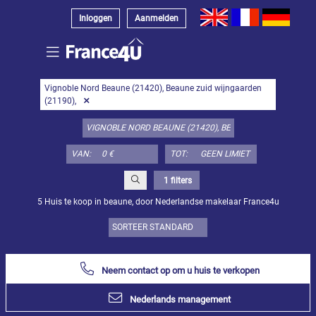
Inloggen
Aanmelden
Kies
Vignoble Nord Beaune (21420), Beaune zuid wijngaarden
type
(21190),
object
hier:
Appartement
VAN:
TOT:
Specificeer
x
Alles
selecteren
1 filters
5 Huis te koop in beaune, door Nederlandse makelaar France4u
Appartement
Loft-
atelier
Duplex
Neem contact op om u huis te verkopen
Penthouse
Nederlands management
Huis