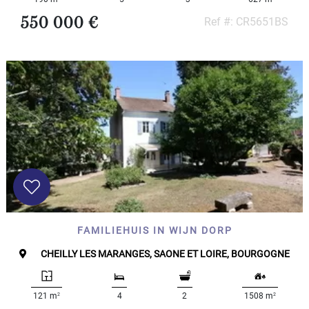
550 000 €
Ref #: CR5651BS
FAMILIEHUIS IN WIJN DORP
CHEILLY LES MARANGES, SAONE ET LOIRE, BOURGOGNE
2
2
121 m
4
2
1508 m