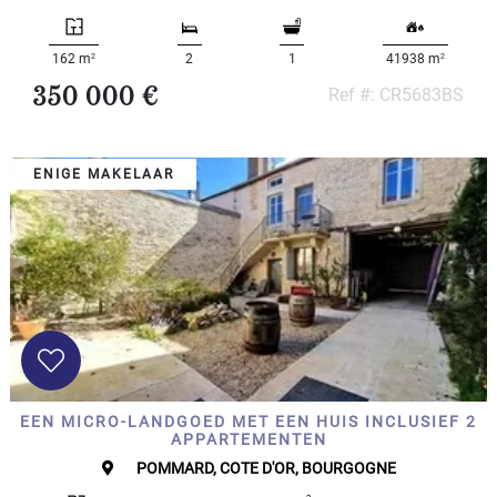
SPECIFICEER
Land
oppervlakte
2
2
162 m
2
1
41938 m
2
m
:
350 000 €
Ref #: CR5683BS
<
500
ENIGE MAKELAAR
2
M
500
- 2
000
2
M
2
000
- 5
000
EEN MICRO-LANDGOED MET EEN HUIS INCLUSIEF 2
2
M
APPARTEMENTEN
POMMARD, COTE D'OR, BOURGOGNE
5
000