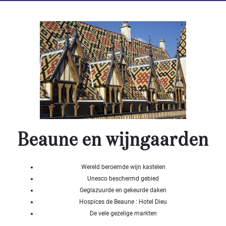
Specificeer
x
Alles
selecteren
Woonhuis
Bungalow,
Huis op 1
level
Dorpshuis
Herenhuis
Cottage
Authentiek
stenen
Beaune en wijngaarden
huis
Modern
huis
Wereld beroemde wijn kastelen
Chalet
Unesco beschermd gebied
Huis met
Geglazuurde en gekeurde daken
gastverblijf
Hospices de Beaune : Hotel Dieu
De vele gezelige markten
MEER
...