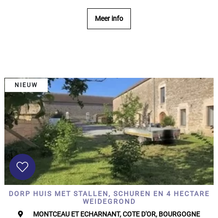
Slaapkamers:
Meer info
1-2
3-5
NIEUW
6-
10
10+
SPECIFICEER
Omgeving:
SPECIFICEER
Staat
van
DORP HUIS MET STALLEN, SCHUREN EN 4 HECTARE
onderhoud:
WEIDEGROND
MONTCEAU ET ECHARNANT, COTE D'OR, BOURGOGNE