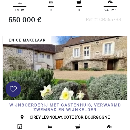
- 10
2
2
000
170 m
3
3
248 m
2
M
550 000 €
Ref #: CR5657BS
10
000+
2
M
ENIGE MAKELAAR
SPECIFICEER
WIJNBOERDERIJ MET GASTENHUIS, VERWARMD
ZWEMBAD EN WIJNKELDER
CIREY LES NOLAY, COTE D'OR, BOURGOGNE